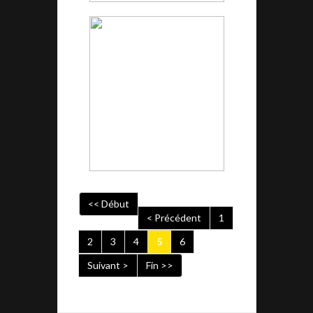
<< Début
< Précédent
1
2
3
4
5
6
Suivant >
Fin >>