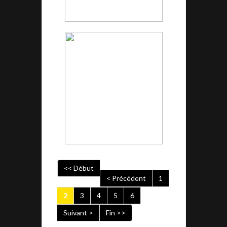
<< Début
< Précédent
1
2
3
4
5
6
Suivant >
Fin >>